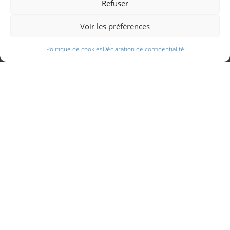
Refuser
Tarif location vélos
Assurance annulation
Campez Couvert
Voir les préférences
Accueil Vélo
Infos pratiques
Politique de cookies
Déclaration de confidentialité
Infos pratiques