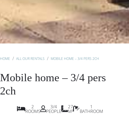
HOME
ALL OUR RENTALS
MOBILE HOME – 3/4 PERS 2CH
Mobile home – 3/4 pers
2ch
2
3/4
27
1
ROOMS
PEOPLE
M²
BATHROOM